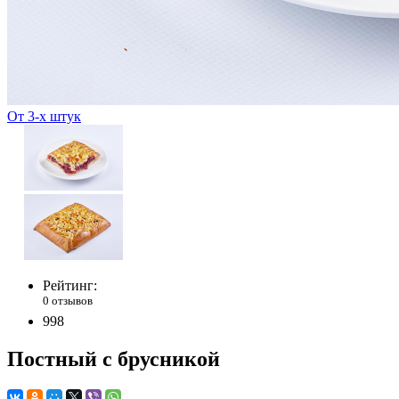
От 3-х штук
Рейтинг:
0 отзывов
998
Постный с брусникой