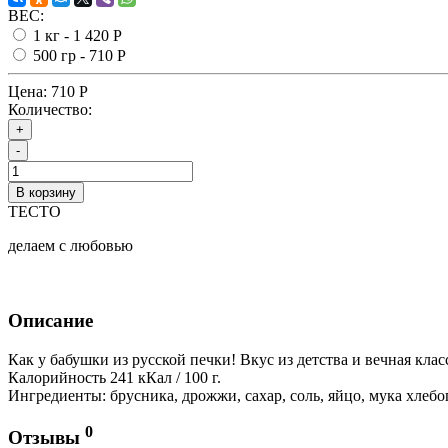
ВЕС:
1 кг -
1 420 Р
500 гр -
710 Р
Цена:
710 Р
Количество:
+
-
В корзину
ТЕСТО
делаем с любовью
Описание
Как у бабушки из русской печки! Вкус из детства и вечная клас
Калорийность 241 кКал / 100 г.
Ингредиенты: брусника, дрожжи, сахар, соль, яйцо, мука хлебо
0
Отзывы