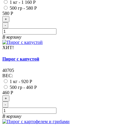
1 кг -
1 160 Р
500 гр -
580 Р
580 Р
+
-
В корзину
ХИТ!
Пирог с капустой
40705
ВЕС:
1 кг -
920 Р
500 гр -
460 Р
460 Р
+
-
В корзину