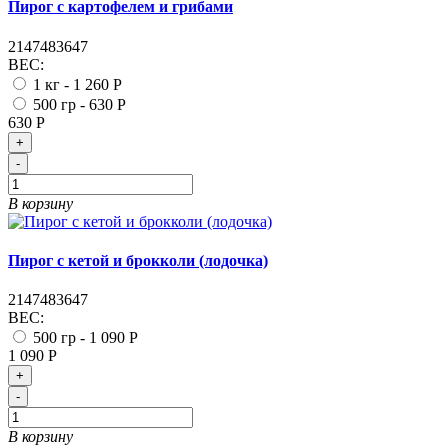
Пирог с картофелем и грибами
2147483647
ВЕС:
1 кг -
1 260 Р
500 гр -
630 Р
630 Р
+
-
В корзину
Пирог с кетой и брокколи (лодочка)
2147483647
ВЕС:
500 гр -
1 090 Р
1 090 Р
+
-
В корзину